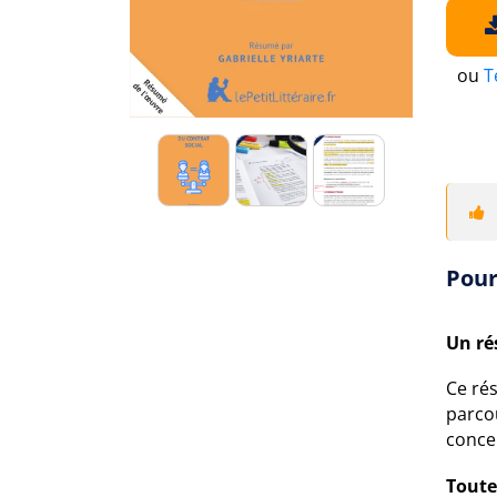
ou
T
Pour
Un ré
Ce ré
parcou
conce
Toute