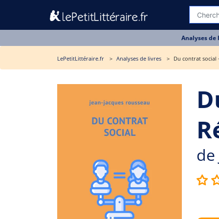
Analyses de 
LePetitLittéraire.fr
Analyses de livres
Du contrat social
Du
R
de