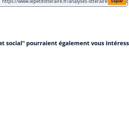
https://www.lepetitlitteraire.fr/analyses-litteraires/jean
Copier
at social" pourraient également vous intéres