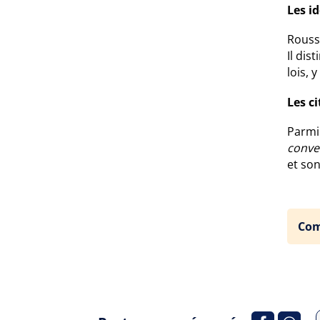
Les i
Rouss
Il dis
lois, 
Les c
Parmi 
conve
et so
Com