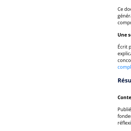
Ce doc
généra
compré
Une s
Écrit 
explic
conco
compl
Résu
Conte
Publi
fonde
réflexi