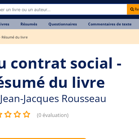
Re
livres
Résumés
Questionnaires
Commentaires de texte
 - Résumé du livre
 contrat social -
ésumé du livre
Jean-Jacques Rousseau
(0 évaluation)