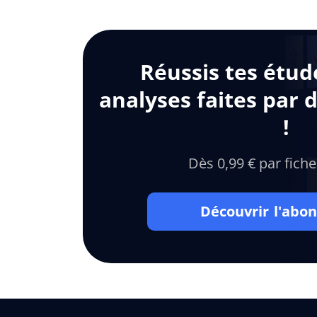
Réussis tes étud
analyses faites par 
!
Dès 0,99 € par fiche
Découvrir l'ab