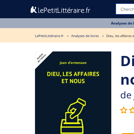
Analyses de 
LePetitLittéraire.fr
Analyses de livres
Dieu, les affaires 
Di
n
de