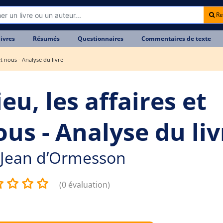
Re
livres
Résumés
Questionnaires
Commentaires de texte
et nous - Analyse du livre
eu, les affaires et
ous - Analyse du liv
Jean d’Ormesson
(0 évaluation)