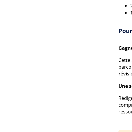
Pour
Gagne
Cette 
parcou
révisi
Une s
Rédigé
compr
ressou