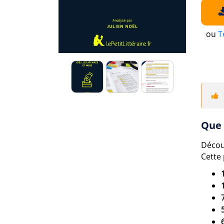
ou
T
Que 
Décou
Cette