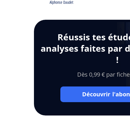
Alphonse Daudet
Réussis tes étud
analyses faites par 
!
Dès 0,99 € par fiche
Découvrir l'ab