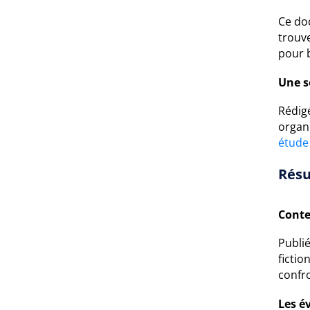
Ce do
trouve
pour 
Une s
Rédigé
organ
étude
Résu
Conte
Publi
fictio
confro
Les é