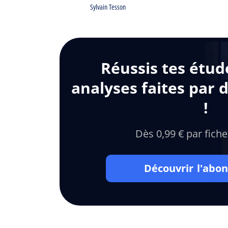
Sylvain Tesson
Réussis tes étud
analyses faites par 
!
Dès 0,99 € par fiche
Découvrir l'ab