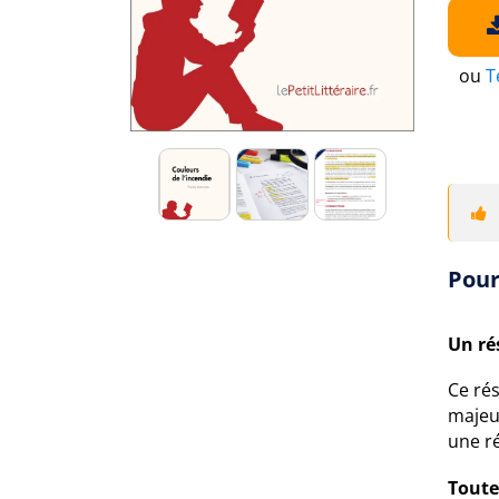
ou
T
Pour
Un ré
Ce rés
majeu
une ré
Toute