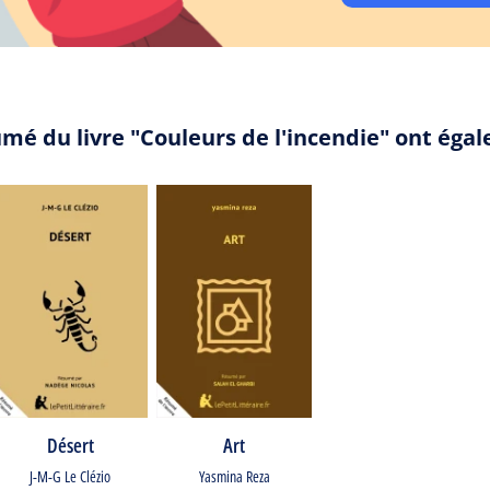
umé du livre "Couleurs de l'incendie" ont éga
Désert
Art
J-M-G Le Clézio
Yasmina Reza