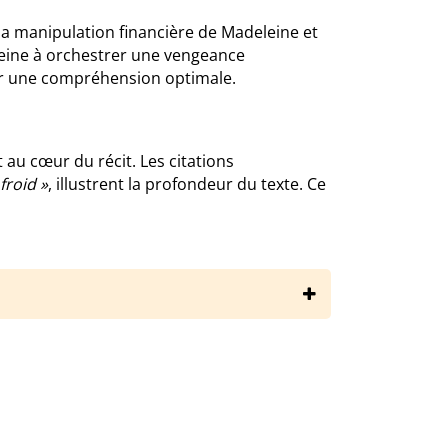
 la manipulation financière de Madeleine et
leine à orchestrer une vengeance
ur une compréhension optimale.
t au cœur du récit. Les citations
froid »
, illustrent la profondeur du texte. Ce
aires/pierre-lemaitre/couleurs-de-lincendie/resume