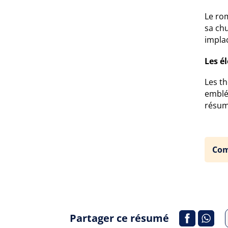
Le rom
sa ch
impla
Les é
Les th
embl
résum
Com
Partager ce résumé