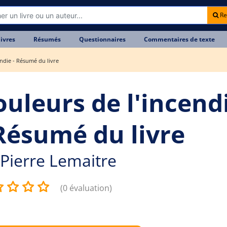
Re
livres
Résumés
Questionnaires
Commentaires de texte
endie - Résumé du livre
ouleurs de l'incend
 Résumé du livre
Pierre Lemaitre
(0 évaluation)