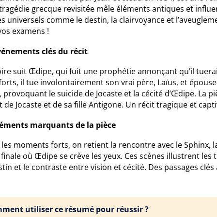
tragédie grecque revisitée mêle éléments antiques et influ
 universels comme le destin, la clairvoyance et l’aveuglem
vos examens !
vénements clés du récit
oire suit Œdipe, qui fuit une prophétie annonçant qu’il tuer
forts, il tue involontairement son vrai père, Laïus, et épouse
, provoquant le suicide de Jocaste et la cécité d’Œdipe. La 
it de Jocaste et de sa fille Antigone. Un récit tragique et capti
léments marquants de la pièce
les moments forts, on retient la rencontre avec le Sphinx, la 
finale où Œdipe se crève les yeux. Ces scènes illustrent les t
tin et le contraste entre vision et cécité. Des passages clé
ment utiliser ce résumé pour réussir ?