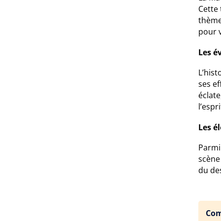
Cette 
thèmes
pour 
Les é
L’hist
ses ef
éclate
l’espr
Les é
Parmi 
scène 
du des
Com