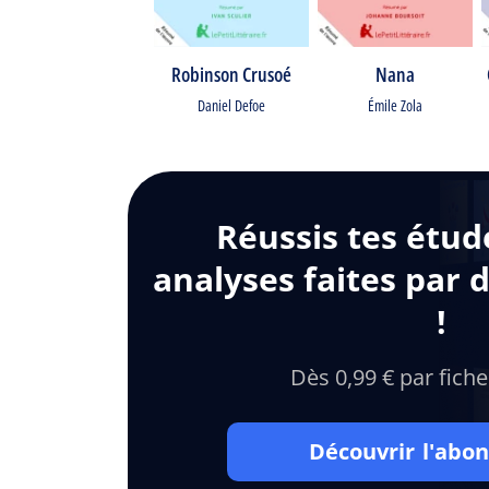
Robinson Crusoé
Nana
Daniel Defoe
Émile Zola
Réussis tes étud
analyses faites par 
!
Dès 0,99 € par fiche
Découvrir l'ab