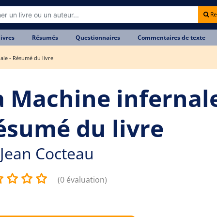
Re
livres
Résumés
Questionnaires
Commentaires de texte
ale - Résumé du livre
a Machine infernale
ésumé du livre
Jean Cocteau
(0 évaluation)