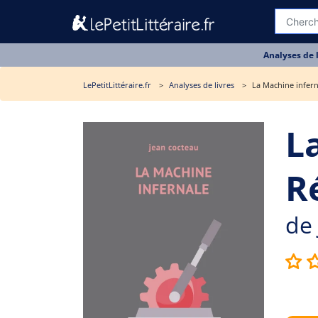
Analyses de 
LePetitLittéraire.fr
Analyses de livres
La Machine infern
L
R
de