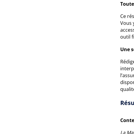
Toute
Ce rés
Vous 
access
outil 
Une s
Rédigé
interp
l’ass
dispon
qualit
Résu
Conte
La Ma