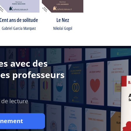
Cent ans de solitude
Le Nez
Gabriel Garcia Marquez
Nikolaï Gogol
es avec des
des professeurs
 de lecture
onnement