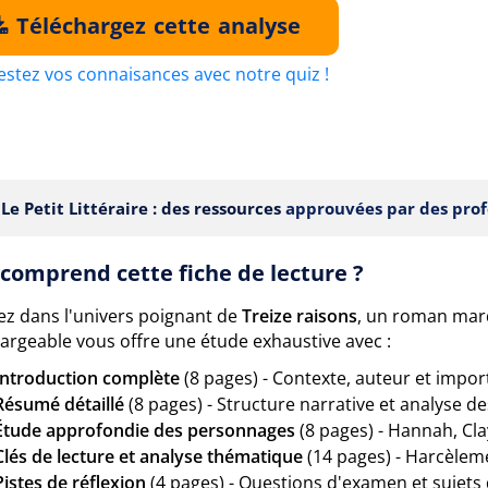
Téléchargez cette analyse
estez vos connaisances avec notre quiz !
Le Petit Littéraire : des ressources
approuvées par des prof
comprend cette fiche de lecture ?
ez dans l'univers poignant de
Treize raisons
, un roman marq
argeable vous offre une étude exhaustive avec :
Introduction complète
(8 pages) - Contexte, auteur et impo
Résumé détaillé
(8 pages) - Structure narrative et analyse d
Étude approfondie des personnages
(8 pages) - Hannah, Clay
Clés de lecture et analyse thématique
(14 pages) - Harcèlemen
Pistes de réflexion
(4 pages) - Questions d'examen et sujets 