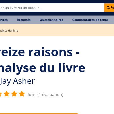
Re
livres
Résumés
Questionnaires
Commentaires de texte
nalyse du livre
eize raisons -
nalyse du livre
Jay Asher
5/5
(1 évaluation)