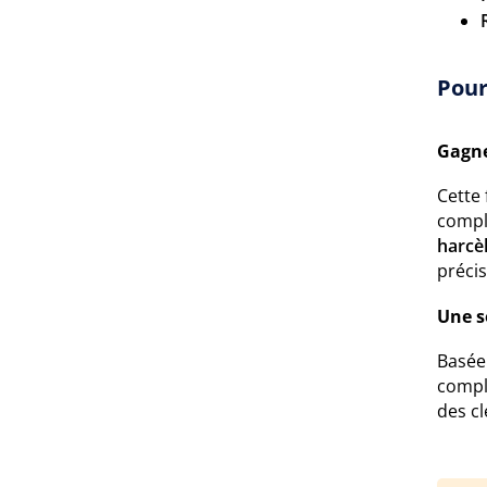
Pour
Gagne
Cette 
comple
harcè
précis
Une s
Basée
compl
des cl