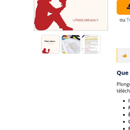
ou
T
Que 
Plong
téléch