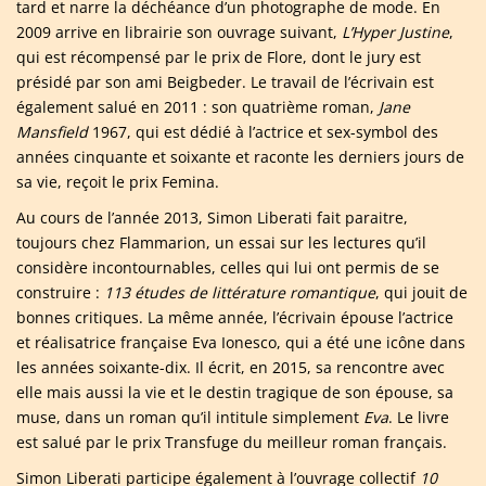
tard et narre la déchéance d’un photographe de mode. En
2009 arrive en librairie son ouvrage suivant,
L’Hyper Justine
,
qui est récompensé par le prix de Flore, dont le jury est
présidé par son ami Beigbeder. Le travail de l’écrivain est
également salué en 2011 : son quatrième roman,
Jane
Mansfield
1967, qui est dédié à l’actrice et sex-symbol des
années cinquante et soixante et raconte les derniers jours de
sa vie, reçoit le prix Femina.
Au cours de l’année 2013, Simon Liberati fait paraitre,
toujours chez Flammarion, un essai sur les lectures qu’il
considère incontournables, celles qui lui ont permis de se
construire :
113 études de littérature romantique
, qui jouit de
bonnes critiques. La même année, l’écrivain épouse l’actrice
et réalisatrice française Eva Ionesco, qui a été une icône dans
les années soixante-dix. Il écrit, en 2015, sa rencontre avec
elle mais aussi la vie et le destin tragique de son épouse, sa
muse, dans un roman qu’il intitule simplement
Eva
. Le livre
est salué par le prix Transfuge du meilleur roman français.
Simon Liberati participe également à l’ouvrage collectif
10