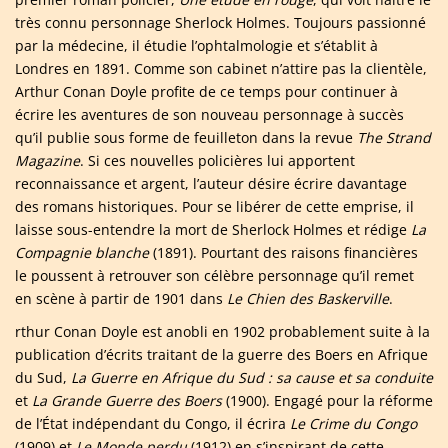
très connu personnage Sherlock Holmes. Toujours passionné
par la médecine, il étudie l’ophtalmologie et s’établit à
Londres en 1891. Comme son cabinet n’attire pas la clientèle,
Arthur Conan Doyle profite de ce temps pour continuer à
écrire les aventures de son nouveau personnage à succès
qu’il publie sous forme de feuilleton dans la revue
The Strand
Magazine
. Si ces nouvelles policières lui apportent
reconnaissance et argent, l’auteur désire écrire davantage
des romans historiques. Pour se libérer de cette emprise, il
laisse sous-entendre la mort de Sherlock Holmes et rédige
La
Compagnie blanche
(1891). Pourtant des raisons financières
le poussent à retrouver son célèbre personnage qu’il remet
en scène à partir de 1901 dans
Le Chien des Baskerville
.
rthur Conan Doyle est anobli en 1902 probablement suite à la
publication d’écrits traitant de la guerre des Boers en Afrique
du Sud,
La Guerre en Afrique du Sud
: sa cause et sa conduite
et
La Grande Guerre des Boers
(1900). Engagé pour la réforme
de l’État indépendant du Congo, il écrira
Le Crime du Congo
(1909) et
Le Monde perdu
(1912) en s’inspirant de cette