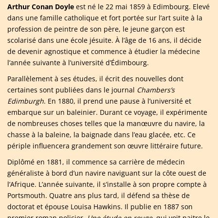
Arthur Conan Doyle
est né le 22 mai 1859 à Edimbourg. Elevé
dans une famille catholique et fort portée sur l’art suite à la
profession de peintre de son père, le jeune garçon est
scolarisé dans une école jésuite. À l’âge de 16 ans, il décide
de devenir agnostique et commence à étudier la médecine
l’année suivante à l’université d’Édimbourg.
Parallèlement à ses études, il écrit des nouvelles dont
certaines sont publiées dans le journal
Chambers’s
Edimburgh
. En 1880, il prend une pause à l’université et
embarque sur un baleinier. Durant ce voyage, il expérimente
de nombreuses choses telles que la manœuvre du navire, la
chasse à la baleine, la baignade dans l’eau glacée, etc. Ce
périple influencera grandement son œuvre littéraire future.
Diplômé en 1881, il commence sa carrière de médecin
généraliste à bord d’un navire naviguant sur la côte ouest de
l’Afrique. L’année suivante, il s’installe à son propre compte à
Portsmouth. Quatre ans plus tard, il défend sa thèse de
doctorat et épouse Louisa Hawkins. Il publie en 1887 son
premier roman policier,
Une étude en rouge
, qui voit naitre le