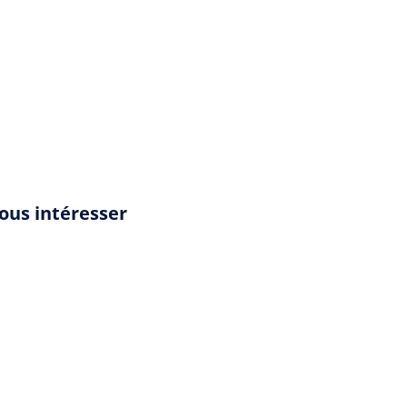
an-zweig/la-confusion-des-sentiments/resume
ous intéresser