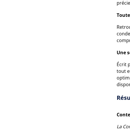
précie
Toute
Retrou
conden
compr
Une s
Écrit 
tout e
optim
dispon
Résu
Conte
La Co