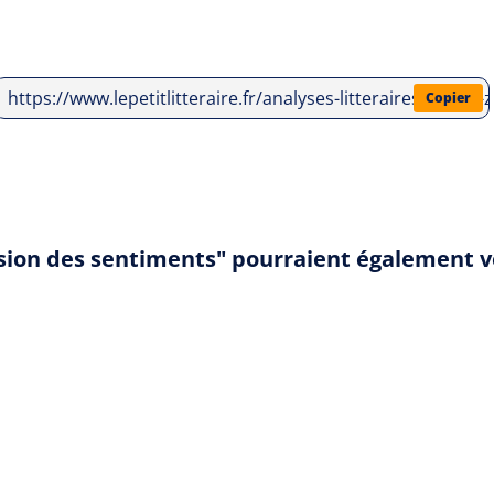
https://www.lepetitlitteraire.fr/analyses-litteraires/stef
Copier
usion des sentiments" pourraient également v