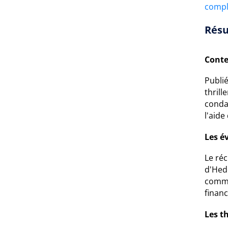
compl
Résu
Conte
Publi
thrill
conda
l'aide
Les é
Le réc
d'Hede
comme
finan
Les t