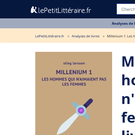
Analyses de 
LePetitLittéraire.fr
Analyses de livres
Millenium 1: Les 
M
h
n
f