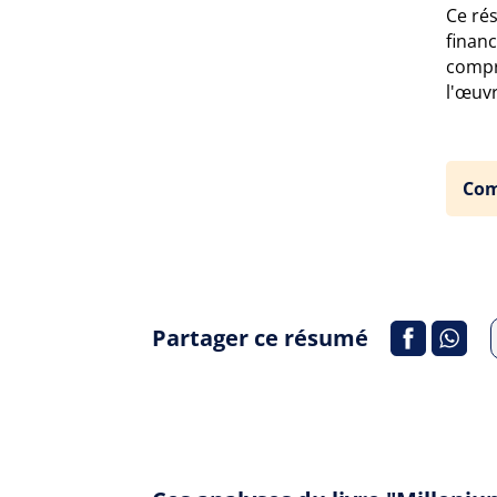
Ce ré
financ
compr
l'œuvr
Com
Partager ce résumé