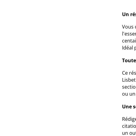
Un ré
Vous 
l'esse
centai
Idéal 
Toute
Ce rés
Lisbe
secti
ou un 
Une s
Rédigé
citati
un ou