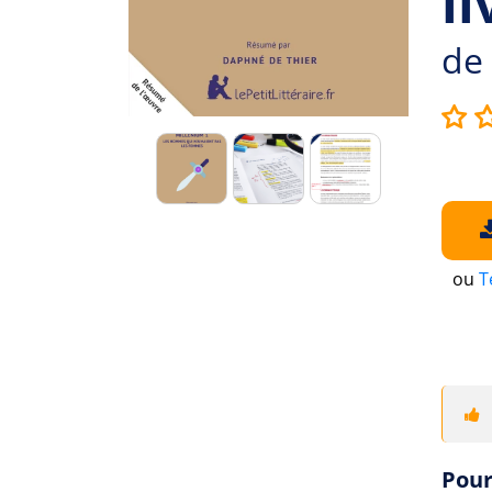
li
de
ou
T
Pour