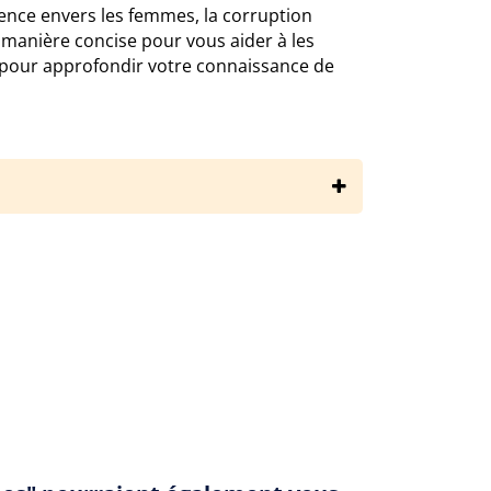
ence envers les femmes, la corruption
e manière concise pour vous aider à les
pour approfondir votre connaissance de
raires/stieg-larsson/millenium-1-les-hommes-qui-n-aimaient