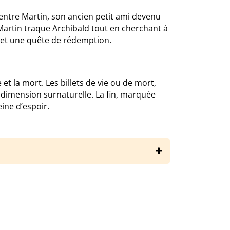
entre Martin, son ancien petit ami devenu
. Martin traque Archibald tout en cherchant à
t et une quête de rédemption.
 la mort. Les billets de vie ou de mort,
dimension surnaturelle. La fin, marquée
eine d’espoir.
aires/guillaume-musso/que-serais-je-sans-toi/resume