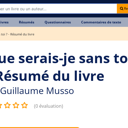
Re
livres
Résumés
Questionnaires
Commentaires de texte
 toi ? - Résumé du livre
e serais-je sans to
 Résumé du livre
Guillaume Musso
(0 évaluation)