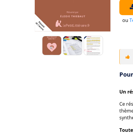
ou
T
Pour
Un ré
Ce rés
thèmes
synthé
Toutes