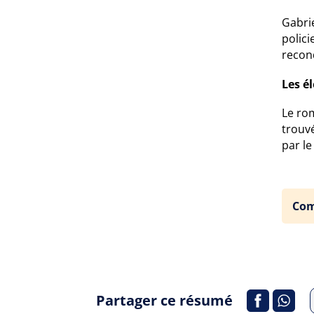
Gabri
polici
reconq
Les é
Le rom
trouv
par le
Com
Partager ce résumé