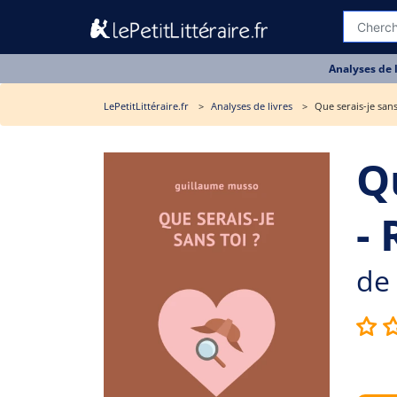
Analyses de 
LePetitLittéraire.fr
Analyses de livres
Que serais-je sans
Qu
-
de