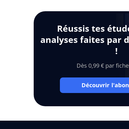
Réussis tes étud
analyses faites par 
!
Dès 0,99 € par fiche
Découvrir l'ab