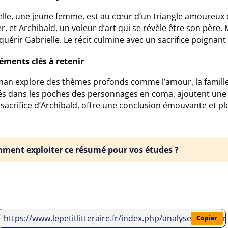
elle, une jeune femme, est au cœur d’un triangle amoureux 
er, et Archibald, un voleur d’art qui se révèle être son père
uérir Gabrielle. Le récit culmine avec un sacrifice poignan
léments clés à retenir
an explore des thèmes profonds comme l’amour, la famille et
és dans les poches des personnages en coma, ajoutent une 
 sacrifice d’Archibald, offre une conclusion émouvante et pl
ment exploiter ce résumé pour vos études ?
https://www.lepetitlitteraire.fr/index.php/analyses-litter
Copier