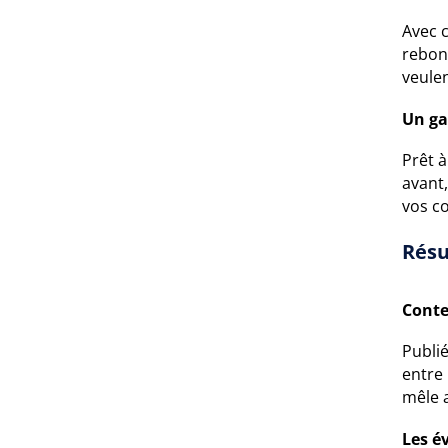
Avec c
rebon
veulen
Un ga
Prêt à
avant,
vos c
Résu
Conte
Publi
entre 
mêle 
Les é