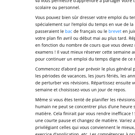
va vous permettre d’apprendre à partager votre te
scolaire ou personnel.
Vous pouvez bien sûr dresser votre emploi du te
spécialement sur l’emploi du temps en vue de la 
passeraient le
bac
de français ou le
brevet
en jui
votre plan fin avril ou début mai au plus tard. R
en fonction du nombre de cours que vous devez r
examens ! Il vaut mieux réserver cette semaine aux
pour continuer un emploi du temps digne de ce 
Commencez d’abord par prévoir le plus général pui
les périodes de vacances, les jours fériés, les an
de perturber vos révisions. Répartissez ensuite vo
semaine et choisissez-vous un jour de repos.
Même si vous êtes tenté de planifier les révisions
humain ne peut se concentrer plus d’une heure sa
matière. Cela finirait par vous rendre inefficace
une courte pause et changez de matière. Variez a
privilégiant celles qui vous conviennent le mieux,
exercice d’application, etc. Les compétences à p