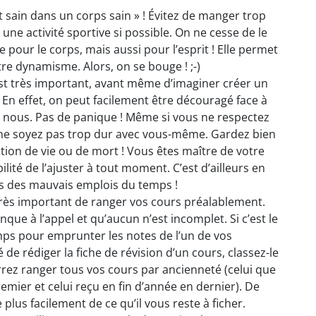
t sain dans un corps sain » ! Évitez de manger trop
 une activité sportive si possible. On ne cesse de le
te pour le corps, mais aussi pour l’esprit ! Elle permet
tre dynamisme. Alors, on se bouge ! ;-)
est très important, avant même d’imaginer créer un
. En effet, on peut facilement être découragé face à
à nous. Pas de panique ! Même si vous ne respectez
, ne soyez pas trop dur avec vous-même. Gardez bien
estion de vie ou de mort ! Vous êtes maître de votre
lité de l’ajuster à tout moment. C’est d’ailleurs en
ons des mauvais emplois du temps !
 très important de ranger vos cours préalablement.
ue à l’appel et qu’aucun n’est incomplet. Si c’est le
mps pour emprunter les notes de l’un de vos
e rédiger la fiche de révision d’un cours, classez-le
rez ranger tous vos cours par ancienneté (celui que
mier et celui reçu en fin d’année en dernier). De
lus facilement de ce qu’il vous reste à ficher.