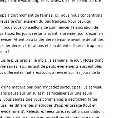
mps entre vos multiples activités, qu’elles soient d’ordre
mps à tout moment de l’année. Ici, nous nous concentrons
réussite d’un examen du bac français. Pour ceux qui
n, nous vous conseillons de commencer l’élaboration de
épartissez les jours restants avant le premier jour d’examen
éviser. Attention à la dernière semaine avant le début des
 dernières vérifications et à la détente. Il serait trop tard
nom !
s le plus précis : le mois, la semaine, le jour. Notez donc
niversaires, etc., autant de petits évènements susceptibles
s différentes matières/cours à réviser sur les jours de la
 d’une matière par jour, n’y cédez surtout pas ! Le cerveau
ns pause sur un sujet ni se focaliser sur une seule
 ! Si vous sentez que vous commencez à décrocher, faites
ussi les différentes méthodes d’apprentissage (tout en
 évidemment). Relecture, réécriture, récitation, simulation,
ratiquer sont nombreuses, aussi il serait dommage de ne