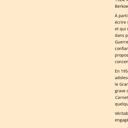
Berkow
À parti
écrire
et qui
dans pl
Guerre
confian
propos
concen
En 1954
adoles
le Gra
grave 
Carnet
quelqu
Vérita
engagé 