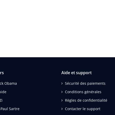
rs
Aide et support
ack Obama
Sécurité des paiements
pide
Conditions générales
Zi
Règles de confidentialité
-Paul Sartre
Contacter le support