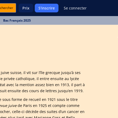
chercher
Prix
S'inscrire
Se connecter
Bac Français 2025
ive suisse, il vit sur l’île grecque jusqu’à ses
 privée catholique, il entre ensuite au lycée
éat avec la mention assez bien en 1913, il part à
 suit ensuite des cours de lettres jusqu’en 1919.
e sous forme de recueil en 1921 sous le titre
vue juive
de Paris en 1925 et compte comme
ocher, celle-ci décède des suites d’un cancer en
années plus tard avec Marianne Goss et Bella