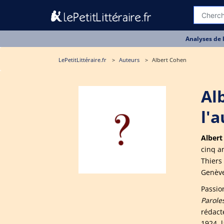
Analyses de 
LePetitLittéraire.fr
Auteurs
Albert Cohen
Al
l'
Albert
cinq a
Thiers
Genève 
Passio
Paroles
rédact
1924, 