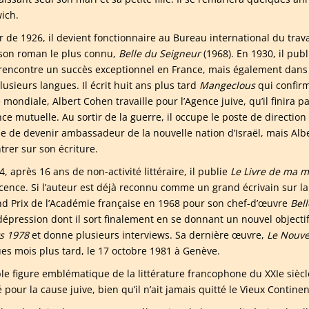
ich.
r de 1926, il devient fonctionnaire au Bureau international du trava
 son roman le plus connu,
Belle du Seigneur
(1968). En 1930, il publ
 rencontre un succès exceptionnel en France, mais également dans l
usieurs langues. Il écrit huit ans plus tard
Mangeclous
qui confirm
 mondiale, Albert Cohen travaille pour l’Agence juive, qu’il finira 
ce mutuelle. Au sortir de la guerre, il occupe le poste de direction
e de devenir ambassadeur de la nouvelle nation d’Israël, mais Alb
trer sur son écriture.
, après 16 ans de non-activité littéraire, il publie
Le Livre de ma 
cence. Si l’auteur est déjà reconnu comme un grand écrivain sur la 
nd Prix de l’Académie française en 1968 pour son chef-d’œuvre
Bel
dépression dont il sort finalement en se donnant un nouvel objectif
s
1978
et donne plusieurs interviews. Sa dernière œuvre,
Le Nouve
es mois plus tard, le 17 octobre 1981 à Genèv
e.
ble figure emblématique de la littérature francophone du XXIe sièc
pour la cause juive, bien qu’il n’ait jamais quitté le Vieux Continent