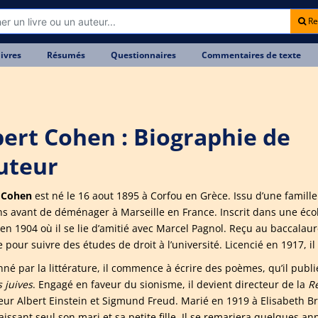
Re
livres
Résumés
Questionnaires
Commentaires de texte
bert Cohen : Biographie de
auteur
 Cohen
est né le 16 aout 1895 à Corfou en Grèce. Issu d’une famille ju
ns avant de déménager à Marseille en France. Inscrit dans une école
 en 1904 où il se lie d’amitié avec Marcel Pagnol. Reçu au baccalaur
pour suivre des études de droit à l’université. Licencié en 1917, il
nné par la littérature, il commence à écrire des poèmes, qu’il publi
 juives
. Engagé en faveur du sionisme, il devient directeur de la
Re
eur Albert Einstein et Sigmund Freud. Marié en 1919 à Elisabeth Br
laissant seul son mari et sa petite fille. Il se remariera quelques 