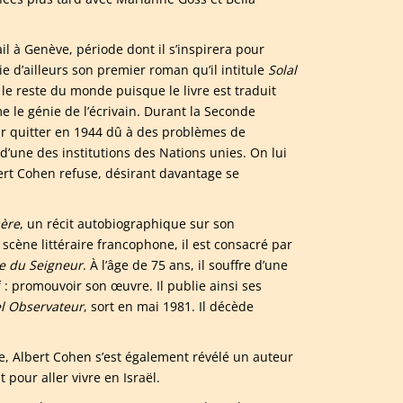
il à Genève, période dont il s’inspirera pour
ie d’ailleurs son premier roman qu’il intitule
Solal
e reste du monde puisque le livre est traduit
e le génie de l’écrivain. Durant la Seconde
par quitter en 1944 dû à des problèmes de
 d’une des institutions des Nations unies. On lui
ert Cohen refuse, désirant davantage se
mère
, un récit autobiographique sur son
scène littéraire francophone, il est consacré par
le du Seigneur
. À l’âge de 75 ans, il souffre d’une
 : promouvoir son œuvre. Il publie ainsi ses
l Observateur
, sort en mai 1981. Il décède
le, Albert Cohen s’est également révélé un auteur
 pour aller vivre en Israël.