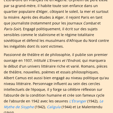
par sa grand-mère, il habite toute son enfance dans un
quartier populaire d’Alger, côtoyant le soleil, la mer et surtout
la misère. Après des études à Alger, il rejoint Paris en tant
que journaliste (notamment pour les journaux
Combat
et
Paris-Soir
). Engagé politiquement, il écrit sur des sujets
sensibles comme le stalinisme et le régime totalitaire
soviétique et défend les musulmans d'Afrique du Nord contre
les inégalités dont ils sont victimes.
Passionné de théâtre et de philosophie, il publie son premier
ouvrage en 1937, intitulé
L'Envers et l'Endroit
, qui marquera
le début d'un univers littéraire riche et varié. Romans, pièces
de théâtre, nouvelles, poèmes et essais philosophiques,
Albert Camus est aussi bien engagé au niveau politique qu'au
niveau littéraire. Personnage influent au sein des cercles
intellectuels de l’époque, il y forge sa célèbre réflexion sur
l’absurde de la condition humaine et crée son fameux cycle
de l'absurde en 1942 avec les oeuvres
L'
É
tranger
(1942),
Le
Mythe de Sisyphe
(1942),
Caligula
(1944) et Le Malentendu
(1944).