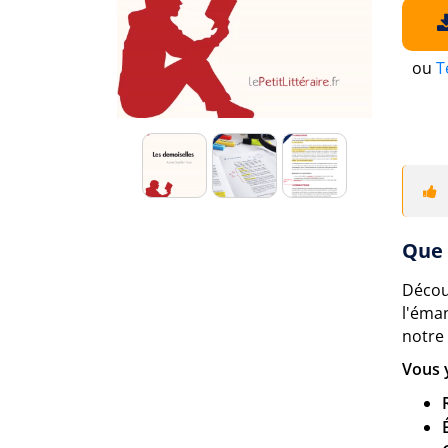
ou
T
Que 
Décou
l'éma
notre
Vous 