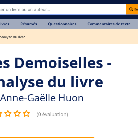
Re
livres
Résumés
Questionnaires
Commentaires de texte
Analyse du livre
es Demoiselles -
nalyse du livre
Anne-Gaëlle Huon
(0 évaluation)