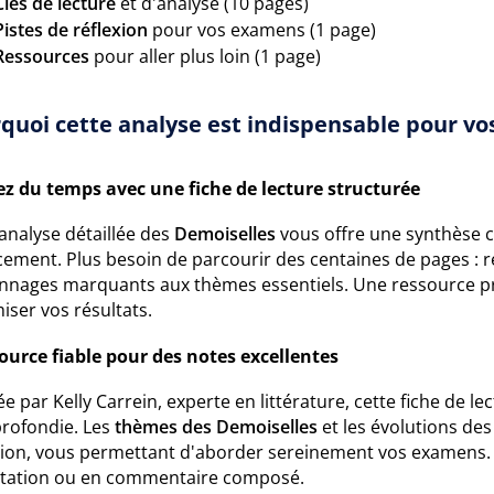
Clés de lecture
et d'analyse (10 pages)
Pistes de réflexion
pour vos examens (1 page)
Ressources
pour aller plus loin (1 page)
quoi cette analyse est indispensable pour vos
z du temps avec une fiche de lecture structurée
analyse détaillée des
Demoiselles
vous offre une synthèse cl
cement. Plus besoin de parcourir des centaines de pages : r
nnages marquants aux thèmes essentiels. Une ressource pr
ser vos résultats.
ource fiable pour des notes excellentes
e par Kelly Carrein, experte en littérature, cette fiche de l
profondie. Les
thèmes des Demoiselles
et les évolutions de
sion, vous permettant d'aborder sereinement vos examens. U
rtation ou en commentaire composé.