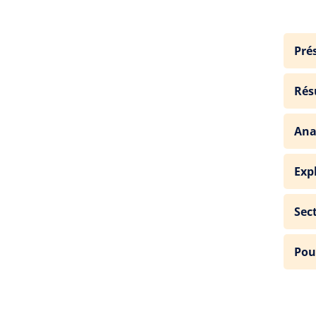
Pré
Rés
Ana
Exp
Sec
Pou