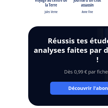
la Terre
assassin
Jules Verne
Anne Fine
Réussis tes étud
analyses faites par 
!
Dès 0,99 € par fiche
Découvrir l'ab