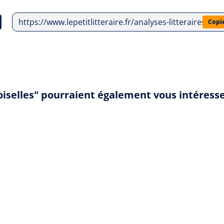
https://www.lepetitlitteraire.fr/analyses-litteraires/a
Copi
oiselles" pourraient également vous intéress