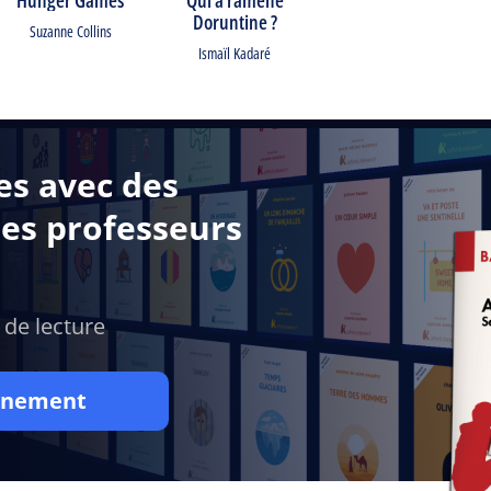
Doruntine ?
Suzanne Collins
Ismaïl Kadaré
es avec des
des professeurs
 de lecture
onnement