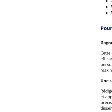
Pour
Gagne
Cette 
effica
perso
maximi
Une s
Rédigé
et ap
préci
disse