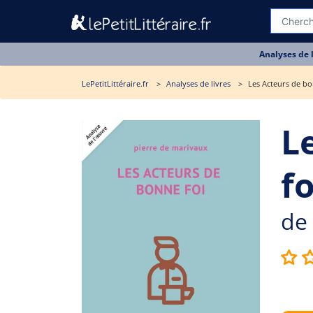
Analyses de 
LePetitLittéraire.fr
Analyses de livres
Les Acteurs de bon
L
fo
de