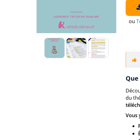
ou
T
Que 
Déco
du th
téléc
Vous 