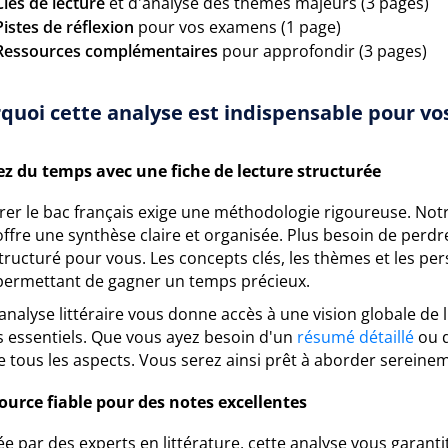
Clés de lecture
et d'analyse des thèmes majeurs (3 pages)
Pistes de réflexion
pour vos examens (1 page)
Ressources complémentaires
pour approfondir (3 pages)
quoi cette analyse est indispensable pour vos
z du temps avec une fiche de lecture structurée
rer le bac français exige une méthodologie rigoureuse. Notr
ffre une synthèse claire et organisée. Plus besoin de perdr
tructuré pour vous. Les concepts clés, les thèmes et les pe
permettant de gagner un temps précieux.
analyse littéraire vous donne accès à une vision globale de 
s essentiels. Que vous ayez besoin d'un
résumé détaillé
ou d
e tous les aspects. Vous serez ainsi prêt à aborder sereine
ource fiable pour des notes excellentes
e par des experts en littérature, cette analyse vous garanti