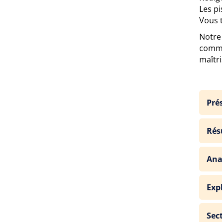
Les pi
Vous t
Notre
comme 
maîtri
Pré
Rés
Ana
Exp
Sec