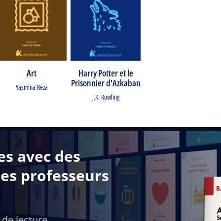
Art
Harry Potter et le
Prisonnier d'Azkaban
Yasmina Reza
J.K. Rowling
es avec des
des professeurs
 de lecture