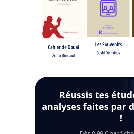
Les Souvenirs
Cahier de Douai
David Foenkinos
Arthur Rimbaud
Réussis tes étud
analyses faites par 
!
Dès 0,99 € par fiche