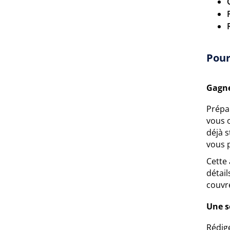
Pour
Gagne
Prépa
vous o
déjà s
vous 
Cette 
détail
couvr
Une s
Rédigé