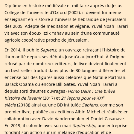
Diplômé en histoire médiévale et militaire auprès du Jesus
College de l’université d’Oxford (2002), il devient lui-même
enseignant en Histoire à l’université hébraïque de Jérusalem
dès 2005. Adepte de méditation et végane, Yuval Noah Harari
vit avec son époux Itzik Yahav au sein d’une communauté
agricole coopérative proche de Jérusalem.
En 2014, il publie
Sapiens
, un ouvrage retraçant l’histoire de
l’humanité depuis ses débuts jusqu’à aujourd’hui. À l’origine
refusé par de nombreux éditeurs, le livre devient finalement
un best-seller traduit dans plus de 30 langues différentes et
encensé par des figures aussi célèbres que Natalie Portman,
Barack Obama ou encore Bill Gates. Yuval Noah Harari a
depuis sorti d’autres ouvrages (
Homo Deus : Une brève
e
histoire de l’avenir
(2017) et
21 leçons pour le XXI
siècle
(2018)) ainsi qu’une BD intitulée
Sapiens
, comme son
premier livre, publiée aux éditions Albin Michel et réalisée en
collaboration avec David Vandermeulen et Daniel Casanave.
En 2019, il cofonde avec son mari
Sapienship
, une entreprise
fondant son action sur un mélange d’éducation et de