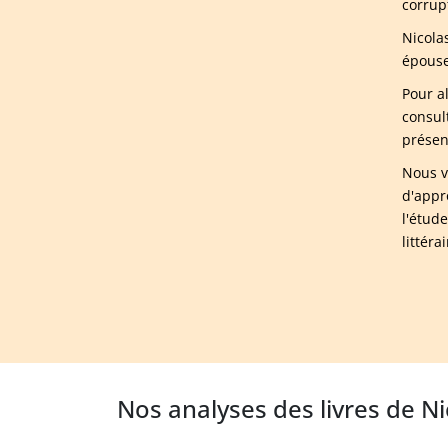
corrupt
Nicolas
épouse 
Pour a
consul
présen
Nous v
d'appr
l'étud
littér
Nos analyses des livres de N