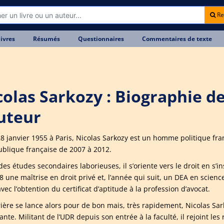
Re
livres
Résumés
Questionnaires
Commentaires de texte
colas Sarkozy : Biographie d
auteur
28 janvier 1955 à Paris, Nicolas Sarkozy est un homme politique fra
ublique française de 2007 à 2012.
es études secondaires laborieuses, il s’oriente vers le droit en s’ins
8 une maîtrise en droit privé et, l’année qui suit, un DEA en scienc
vec l’obtention du certificat d’aptitude à la profession d’avocat.
rière se lance alors pour de bon mais, très rapidement, Nicolas Sa
nte. Militant de l’UDR depuis son entrée à la faculté, il rejoint le