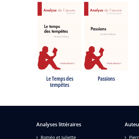
Le Temps des
Passions
tempêtes
Analyses littéraires
Auteu
Roméo et Juliette
Pierr