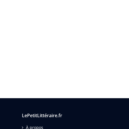
LePetitLittéraire.fr
À propos