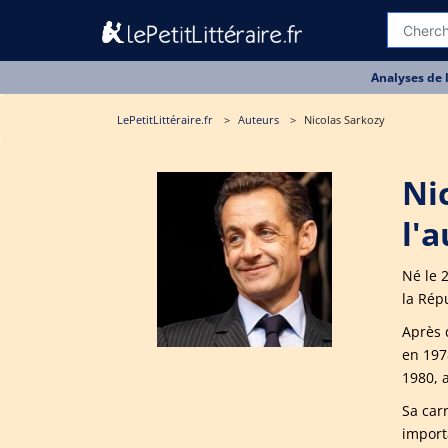
Analyses de 
LePetitLittéraire.fr
Auteurs
Nicolas Sarkozy
Ni
l'
Né le 
la Rép
Après d
en 197
1980, a
Sa car
importa