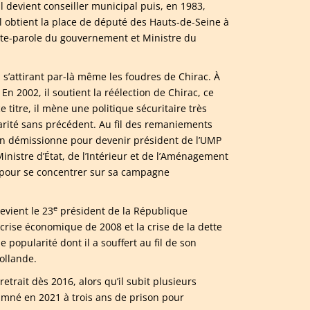
l devient conseiller municipal puis, en 1983,
l obtient la place de député des Hauts-de-Seine à
orte-parole du gouvernement et Ministre du
, s’attirant par-là même les foudres de Chirac. À
n 2002, il soutient la réélection de Chirac, ce
 titre, il mène une politique sécuritaire très
arité sans précédent. Au fil des remaniements
l en démissionne pour devenir président de l’UMP
inistre d’État, de l’Intérieur et de l’Aménagement
7 pour se concentrer sur sa campagne
e
evient le 23
président de la République
ise économique de 2008 et la crise de la dette
e popularité dont il a souffert au fil de son
Hollande.
etrait dès 2016, alors qu’il subit plusieurs
damné en 2021 à trois ans de prison pour