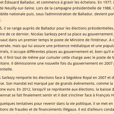
 et Édouard Balladur, et commence à gravir les échelons. En 1977, i
de Neuilly-sur-Seine. Lors de la campagne présidentielle de 1988, i
mblée nationale puis, sous l’administration de Balladur, devient p
.
5, il se range auprès de Balladur pour les élections présidentielles
toire de ce dernier, Nicolas Sarkozy perd sa place au gouvernement. E
 vaut dans un premier temps le poste de Ministre de l’Intérieur. À ce
versée, mais qui lui assure une présence médiatique et une popul
ériels, il occupe différentes places au gouvernement et, bien qu’i
4, il finit tout de même par cumuler cette charge avec le poste de M
ritoire. Il démissionne une nouvelle fois du gouvernement en 200
ntielle.
s Sarkozy remporte les élections face à Ségolène Royal en 2007 et d
ise. Son mandat est marqué par de grands événements, comme la cr
one euro. En 2012, lorsqu’il se représente aux élections, la baisse d
nnat se fait finalement sentir et il doit s’incliner face à François 
uelques tentatives pour revenir dans la vie politique, il se met en r
tions de fraudes et de financements illégaux. Il est d’ailleurs con