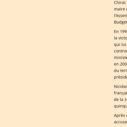
Chirac
maire 
l’Asse
Budget
En 199
la vic
qui lui
contro
minist
en 200
du ter
préside
Nicola
frança
de la z
quinque
Après q
accusa