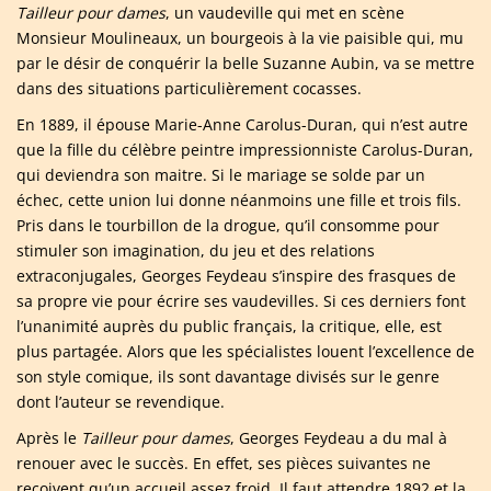
Tailleur pour dames
, un vaudeville qui met en scène
Monsieur Moulineaux, un bourgeois à la vie paisible qui, mu
par le désir de conquérir la belle Suzanne Aubin, va se mettre
dans des situations particulièrement cocasses.
En 1889, il épouse Marie-Anne Carolus-Duran, qui n’est autre
que la fille du célèbre peintre impressionniste Carolus-Duran,
qui deviendra son maitre. Si le mariage se solde par un
échec, cette union lui donne néanmoins une fille et trois fils.
Pris dans le tourbillon de la drogue, qu’il consomme pour
stimuler son imagination, du jeu et des relations
extraconjugales, Georges Feydeau s’inspire des frasques de
sa propre vie pour écrire ses vaudevilles. Si ces derniers font
l’unanimité auprès du public français, la critique, elle, est
plus partagée. Alors que les spécialistes louent l’excellence de
son style comique, ils sont davantage divisés sur le genre
dont l’auteur se revendique.
Après le
Tailleur pour dames
, Georges Feydeau a du mal à
renouer avec le succès. En effet, ses pièces suivantes ne
reçoivent qu’un accueil assez froid. Il faut attendre 1892 et la