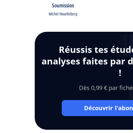
Soumission
Michel Houellebecq
Réussis tes étud
analyses faites par 
!
Dès 0,99 € par fiche
Découvrir l'ab