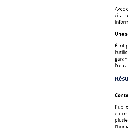
Avec c
citati
inform
Une s
Écrit
l'util
garant
l'œuvr
Résu
Conte
Publi
entre 
plusie
l'hum