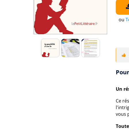
ou
T
Pour
Un ré
Ce rés
l'intr
vous 
Toute