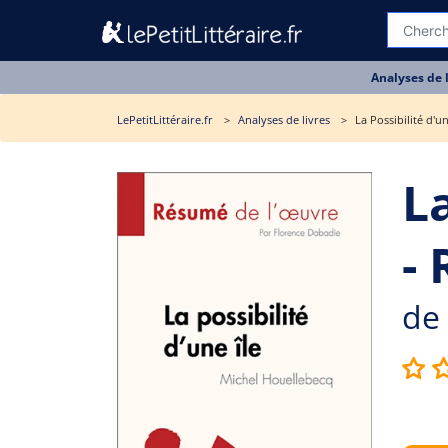
Analyses de 
LePetitLittéraire.fr
Analyses de livres
La Possibilité d'u
La
-
de