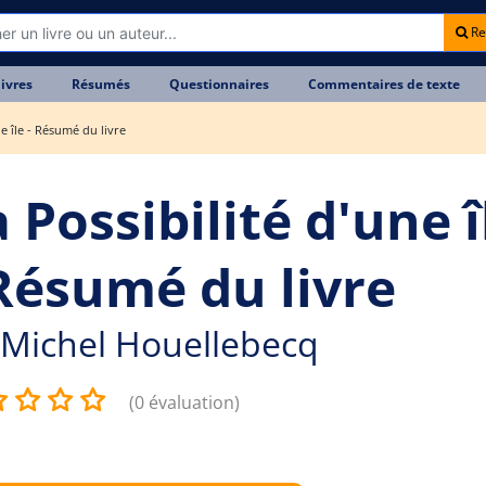
Re
livres
Résumés
Questionnaires
Commentaires de texte
ne île - Résumé du livre
 Possibilité d'une î
 Résumé du livre
Michel Houellebecq
(0 évaluation)