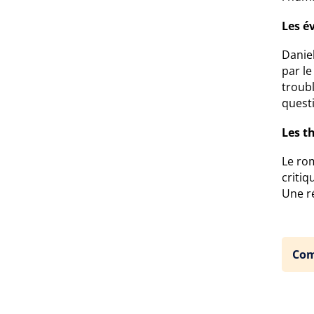
Les é
Danie
par l
troubl
questi
Les t
Le ro
critiq
Une ré
Com