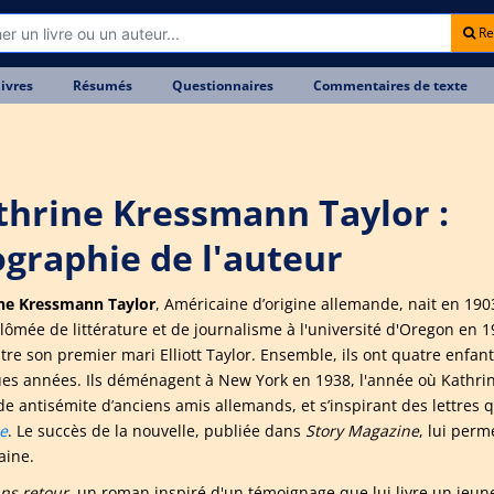
Re
livres
Résumés
Questionnaires
Commentaires de texte
thrine Kressmann Taylor :
ographie de l'auteur
ne Kressmann Taylor
, Américaine d’origine allemande, nait en 1903
plômée de littérature et de journalisme à l'université d'Oregon en
tre son premier mari Elliott Taylor. Ensemble, ils ont quatre enfan
es années. Ils déménagent à New York en 1938, l'année où Kathrine
ude antisémite d’anciens amis allemands, et s’inspirant des lettres q
e
. Le succès de la nouvelle, publiée dans
Story Magazine
, lui perm
aine.
ans retour
, un roman inspiré d'un témoignage que lui livre un jeun