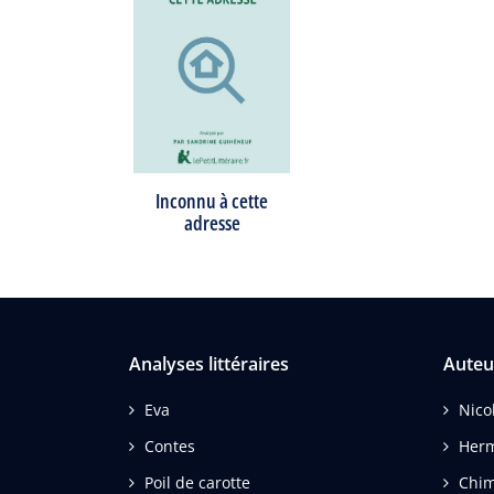
Inconnu à cette
adresse
Analyses littéraires
Auteu
Eva
Nico
Contes
Herm
Poil de carotte
Chim