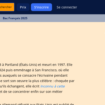
chercher
Prix
S'inscrire
Se connecter
Bac Français 2025
 à Portland (États-Unis) et meurt en 1997. Elle
 1924 puis emménage à San Francisco, où elle
ts auxquels se consacre l'écrivaine pendant
 sort son oeuvre la plus célèbre : choquée par
u'ils échangent, elle écrit
Inconnu à cette
et de se concentrer enfin sur son métier
e allemand réfugié aux Etats-Unis est publié de