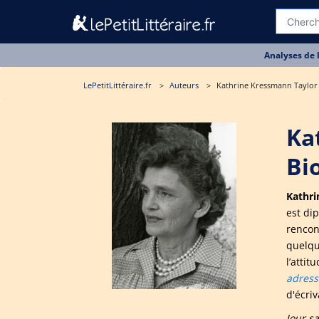
Analyses de 
LePetitLittéraire.fr
Auteurs
Kathrine Kressmann Taylor
Ka
Bi
Kathri
est di
rencon
quelqu
l’attit
adress
d'écriv
Jour s