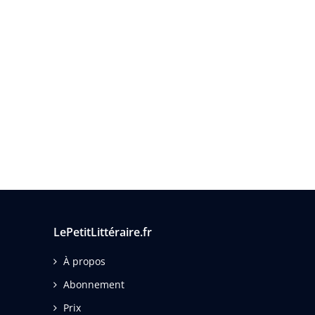
LePetitLittéraire.fr
À propos
Abonnement
Prix