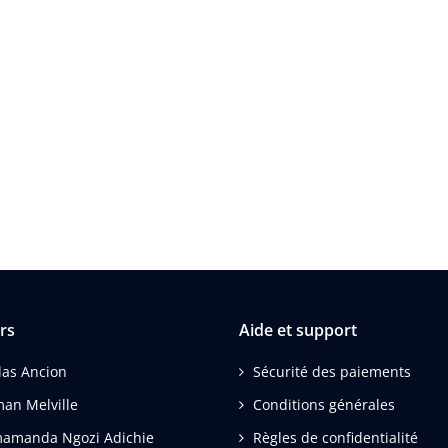
rs
Aide et support
las Ancion
Sécurité des paiements
an Melville
Conditions générales
amanda Ngozi Adichie
Règles de confidentialité