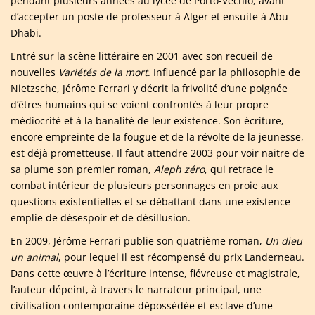
pendant plusieurs années au lycée de Porto-Vechio, avant
d’accepter un poste de professeur à Alger et ensuite à Abu
Dhabi.
Entré sur la scène littéraire en 2001 avec son recueil de
nouvelles
Variétés de la mort
. Influencé par la philosophie de
Nietzsche, Jérôme Ferrari y décrit la frivolité d’une poignée
d’êtres humains qui se voient confrontés à leur propre
médiocrité et à la banalité de leur existence. Son écriture,
encore empreinte de la fougue et de la révolte de la jeunesse,
est déjà prometteuse. Il faut attendre 2003 pour voir naitre de
sa plume son premier roman,
Aleph zéro
, qui retrace le
combat intérieur de plusieurs personnages en proie aux
questions existentielles et se débattant dans une existence
emplie de désespoir et de désillusion.
En 2009, Jérôme Ferrari publie son quatrième roman,
Un dieu
un animal
, pour lequel il est récompensé du prix Landerneau.
Dans cette œuvre à l’écriture intense, fiévreuse et magistrale,
l’auteur dépeint, à travers le narrateur principal, une
civilisation contemporaine dépossédée et esclave d’une