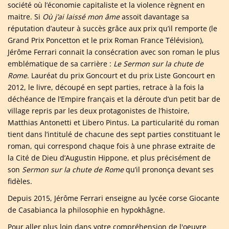
société où l’économie capitaliste et la violence règnent en
maitre. Si
Où j’ai laissé mon âme
assoit davantage sa
réputation d’auteur à succès grâce aux prix qu’il remporte (le
Grand Prix Poncetton et le prix Roman France Télévision),
Jérôme Ferrari connait la consécration avec son roman le plus
emblématique de sa carrière :
Le Sermon sur la chute de
Rome
. Lauréat du prix Goncourt et du prix Liste Goncourt en
2012, le livre, découpé en sept parties, retrace à la fois la
déchéance de l’Empire français et la déroute d’un petit bar de
village repris par les deux protagonistes de l’histoire,
Matthias Antonetti et Libero Pintus. La particularité du roman
tient dans l’intitulé de chacune des sept parties constituant le
roman, qui correspond chaque fois à une phrase extraite de
la Cité de Dieu d’Augustin Hippone, et plus précisément de
son
Sermon sur la chute de Rome
qu’il prononça devant ses
fidèles.
Depuis 2015, Jérôme Ferrari enseigne au lycée corse Giocante
de Casabianca la philosophie en hypokhâgne.
Pour aller plus loin dans votre compréhension de l'oeuvre