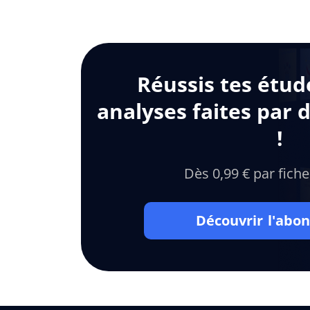
Réussis tes étud
analyses faites par 
!
Dès 0,99 € par fiche
Découvrir l'ab