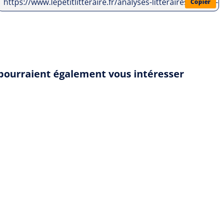
https://www.lepetitlitteraire.fr/analyses-litteraires/michel
Copier
 pourraient également vous intéresser