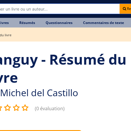
Re
livres
Résumés
Questionnaires
Commentaires de texte
du livre
anguy - Résumé du
vre
Michel del Castillo
(0 évaluation)