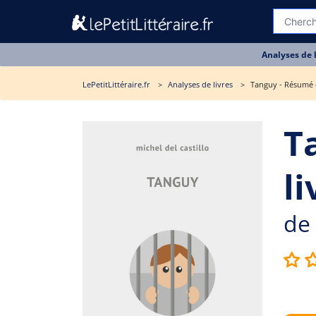
Analyses de 
LePetitLittéraire.fr
Analyses de livres
Tanguy - Résumé 
T
li
de