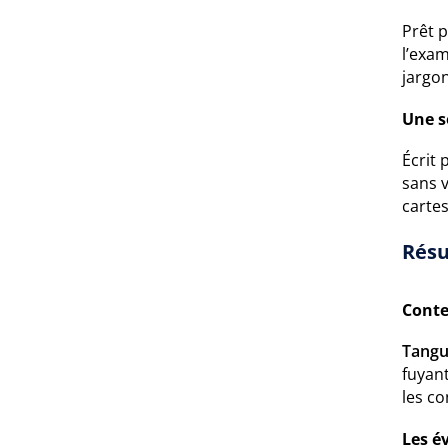
Prêt p
l’exa
jargon
Une s
Écrit 
sans v
carte
Résu
Conte
Tang
fuyant
les co
Les é