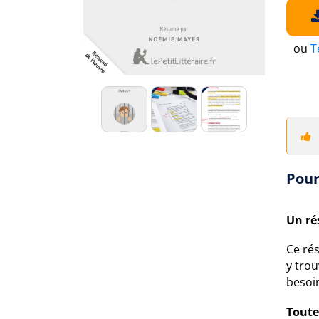
ou
T
Pour
Un ré
Ce ré
y trou
besoin
Toute