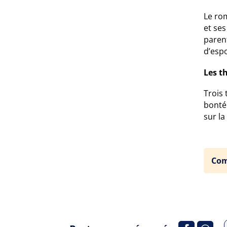
Le rom
et se
paren
d’espo
Les t
Trois 
bonté 
sur l
Com