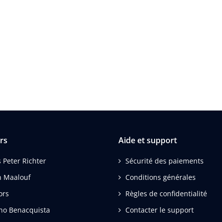
rs
Aide et support
 Peter Richter
Sécurité des paiements
 Maalouf
Conditions générales
ors
Règles de confidentialité
no Benacquista
Contacter le support