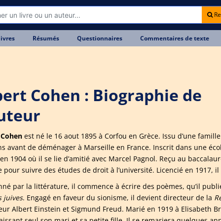
Re
livres
Résumés
Questionnaires
Commentaires de texte
bert Cohen : Biographie de
auteur
 Cohen
est né le 16 aout 1895 à Corfou en Grèce. Issu d’une famille ju
ns avant de déménager à Marseille en France. Inscrit dans une école
 en 1904 où il se lie d’amitié avec Marcel Pagnol. Reçu au baccalaur
pour suivre des études de droit à l’université. Licencié en 1917, il
nné par la littérature, il commence à écrire des poèmes, qu’il publi
 juives
. Engagé en faveur du sionisme, il devient directeur de la
Re
eur Albert Einstein et Sigmund Freud. Marié en 1919 à Elisabeth Br
laissant seul son mari et sa petite fille. Il se remariera quelques 