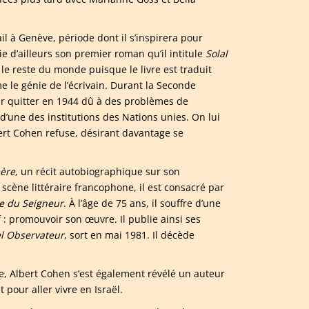
il à Genève, période dont il s’inspirera pour
ie d’ailleurs son premier roman qu’il intitule
Solal
e reste du monde puisque le livre est traduit
e le génie de l’écrivain. Durant la Seconde
par quitter en 1944 dû à des problèmes de
 d’une des institutions des Nations unies. On lui
ert Cohen refuse, désirant davantage se
mère
, un récit autobiographique sur son
scène littéraire francophone, il est consacré par
le du Seigneur
. À l’âge de 75 ans, il souffre d’une
 : promouvoir son œuvre. Il publie ainsi ses
l Observateur
, sort en mai 1981. Il décède
le, Albert Cohen s’est également révélé un auteur
 pour aller vivre en Israël.