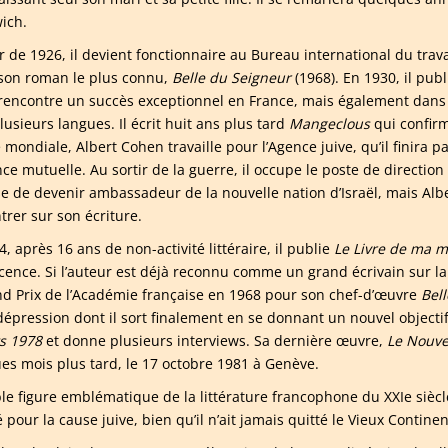
ich.
r de 1926, il devient fonctionnaire au Bureau international du trava
 son roman le plus connu,
Belle du Seigneur
(1968). En 1930, il publ
 rencontre un succès exceptionnel en France, mais également dans l
usieurs langues. Il écrit huit ans plus tard
Mangeclous
qui confirm
 mondiale, Albert Cohen travaille pour l’Agence juive, qu’il finira 
ce mutuelle. Au sortir de la guerre, il occupe le poste de direction
e de devenir ambassadeur de la nouvelle nation d’Israël, mais Alb
trer sur son écriture.
, après 16 ans de non-activité littéraire, il publie
Le Livre de ma 
cence. Si l’auteur est déjà reconnu comme un grand écrivain sur la 
nd Prix de l’Académie française en 1968 pour son chef-d’œuvre
Bel
dépression dont il sort finalement en se donnant un nouvel objectif
s
1978
et donne plusieurs interviews. Sa dernière œuvre,
Le Nouve
es mois plus tard, le 17 octobre 1981 à Genèv
e.
ble figure emblématique de la littérature francophone du XXIe sièc
pour la cause juive, bien qu’il n’ait jamais quitté le Vieux Continent