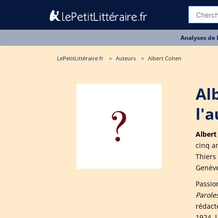
Analyses de 
LePetitLittéraire.fr
Auteurs
Albert Cohen
Al
l'
Albert
cinq a
Thiers
Genève 
Passio
Paroles
rédact
1924, 