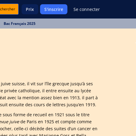
chercher
Prix
S'inscrire
Se connecter
Bac Français 2025
ive suisse, il vit sur l’île grecque jusqu’à ses
 privée catholique, il entre ensuite au lycée
éat avec la mention assez bien en 1913, il part à
 suit ensuite des cours de lettres jusqu’en 1919.
e sous forme de recueil en 1921 sous le titre
vue juive
de Paris en 1925 et compte comme
ocher, celle-ci décède des suites d’un cancer en
années plus tard avec Marianne Goss et Bella