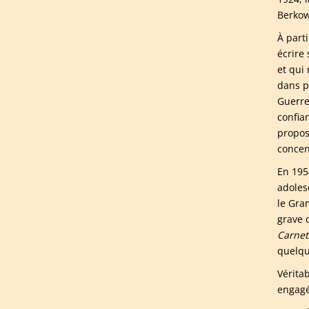
Berkow
À parti
écrire
et qui
dans pl
Guerre
confian
propos
concen
En 1954
adoles
le Gra
grave 
Carnet
quelqu
Vérita
engagé 