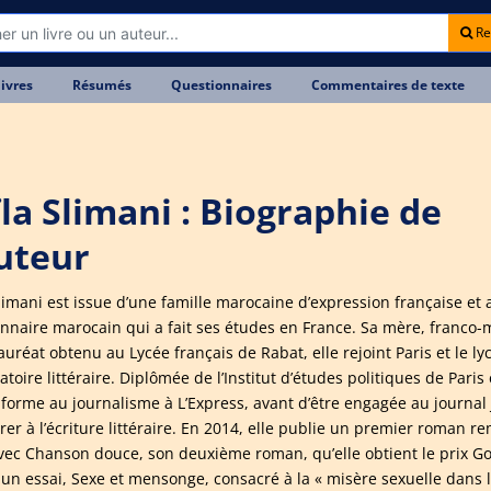
Re
livres
Résumés
Questionnaires
Commentaires de texte
ïla Slimani : Biographie de
auteur
Slimani est issue d’une famille marocaine d’expression française et 
onnaire marocain qui a fait ses études en France. Sa mère, franco
auréat obtenu au Lycée français de Rabat, elle rejoint Paris et le
atoire littéraire. Diplômée de l’Institut d’études politiques de Par
e forme au journalisme à L’Express, avant d’être engagée au journal
er à l’écriture littéraire. En 2014, elle publie un premier roman rem
avec Chanson douce, son deuxième roman, qu’elle obtient le prix Go
 un essai, Sexe et mensonge, consacré à la « misère sexuelle dans l