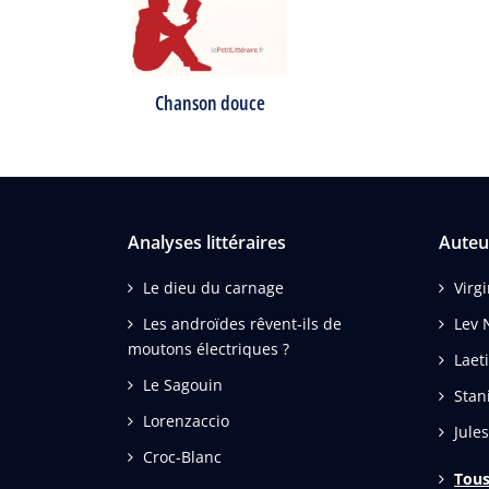
Chanson douce
Analyses littéraires
Auteu
Le dieu du carnage
Virg
Les androïdes rêvent-ils de
Lev N
moutons électriques ?
Laet
Le Sagouin
Stan
Lorenzaccio
Jule
Croc-Blanc
Tous