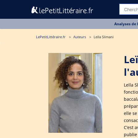
Analyses de 
LePetitLittéraire.fr
Auteurs
Leïla Slimani
Le
l'
Leïla 
foncti
baccal
prépar
elle s
consacr
C’est 
publie