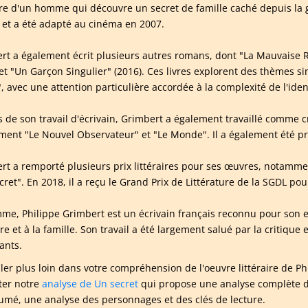
oire d'un homme qui découvre un secret de famille caché depuis la 
 et a été adapté au cinéma en 2007.
rt a également écrit plusieurs autres romans, dont "La Mauvaise 
 et "Un Garçon Singulier" (2016). Ces livres explorent des thèmes si
", avec une attention particulière accordée à la complexité de l'ide
s de son travail d'écrivain, Grimbert a également travaillé comme cr
ent "Le Nouvel Observateur" et "Le Monde". Il a également été prés
rt a remporté plusieurs prix littéraires pour ses œuvres, notamme
cret". En 2018, il a reçu le Grand Prix de Littérature de la SGDL p
me, Philippe Grimbert est un écrivain français reconnu pour son exp
 et à la famille. Son travail a été largement salué par la critique et
ants.
ller plus loin dans votre compréhension de l'oeuvre littéraire de
ter notre
analyse de Un secret
qui propose une analyse complète du
umé, une analyse des personnages et des clés de lecture.