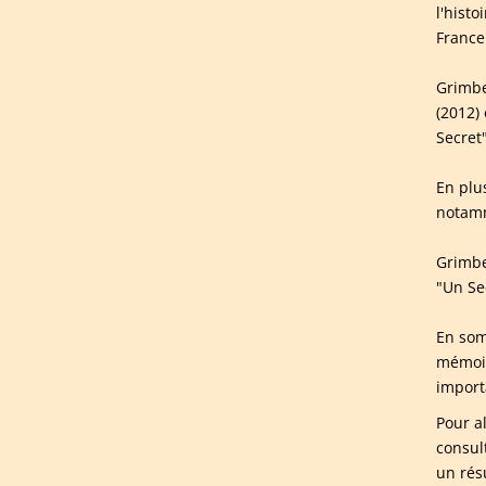
l'hist
France
Grimbe
(2012)
Secret
En plu
notamm
Grimbe
"Un Se
En som
mémoire
import
Pour a
consul
un rés