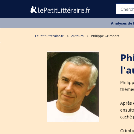
Analyses de 
LePetitLittéraire.fr
Auteurs
Philippe Grimbert
Ph
l'
Philip
thèmes 
Après 
ensuite
caché 
Grimbe