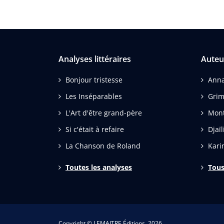
Analyses littéraires
Auteu
Bonjour tristesse
Ann
Les Inséparables
Gri
L'Art d'être grand-père
Mon
Si c'était à refaire
Djaï
La Chanson de Roland
Kari
Toutes les analyses
Tous
Copyright © LEMAITRE Éditions, 2026