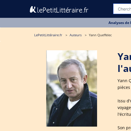
Analyses de 
LePetitLittéraire.fr
Auteurs
Yann Queffelec
Ya
l'
Yann Qu
pièces
Issu d
voyage
l'écrit
Son pr