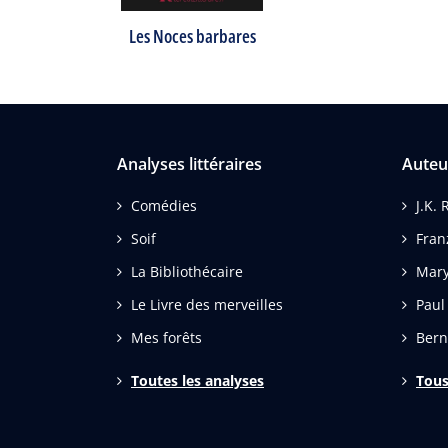
Les Noces barbares
Analyses littéraires
Auteu
Comédies
J.K.
Soif
Fran
La Bibliothécaire
Mary
Le Livre des merveilles
Paul
Mes forêts
Bern
Toutes les analyses
Tous