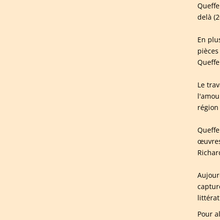
Queffe
delà (2
En plu
pièces
Queffe
Le tra
l'amour
région
Queffe
œuvres
Richa
Aujour
captur
littér
Pour a