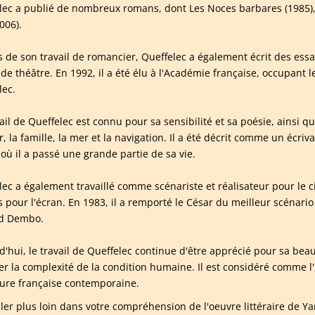
lec a publié de nombreux romans, dont Les Noces barbares (1985), 
006).
s de son travail de romancier, Queffelec a également écrit des essai
 de théâtre. En 1992, il a été élu à l'Académie française, occupant 
lec.
vail de Queffelec est connu pour sa sensibilité et sa poésie, ainsi 
, la famille, la mer et la navigation. Il a été décrit comme un écriv
 où il a passé une grande partie de sa vie.
lec a également travaillé comme scénariste et réalisateur pour le 
 pour l'écran. En 1983, il a remporté le César du meilleur scénario 
rd Dembo.
d'hui, le travail de Queffelec continue d'être apprécié pour sa beau
er la complexité de la condition humaine. Il est considéré comme l'
ature française contemporaine.
ller plus loin dans votre compréhension de l'oeuvre littéraire de