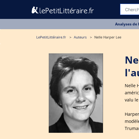
Analyses de 
LePetitLittéraire.fr
Auteurs
Nelle Harper Lee
Ne
l'
Nelle 
améric
valu le
Harper
modèle
Truman