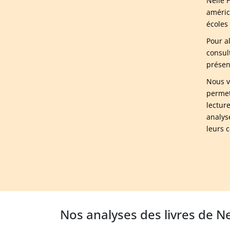
Nelle 
améric
écoles
Pour a
consul
présen
Nous v
permet
lectur
analys
leurs 
Nos analyses des livres de N