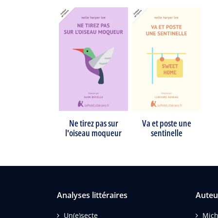
Ne tirez pas sur
Va et poste une
l'oiseau moqueur
sentinelle
Analyses littéraires
Auteu
Un(e)secte
Mich