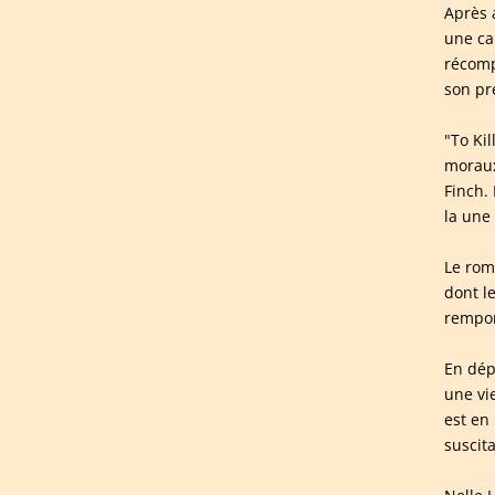
Après 
une ca
récompe
son pr
"To Ki
moraux
Finch. 
la une
Le rom
dont le
rempor
En dép
une vi
est en
suscit