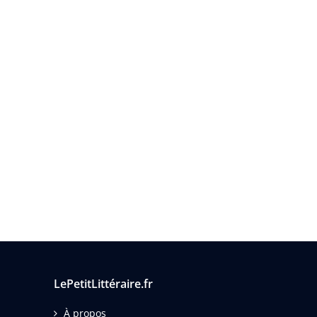
LePetitLittéraire.fr
À propos