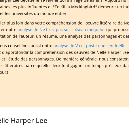
Harper Lee décède le 19 février 2016 à l'âge de 89 ans. Aujourd'hui
aines les plus influentes et "To Kill a Mockingbird" demeure un inc
 et les universités du monde entier.
ller plus loin dans votre compréhension de l'oeuvre littéraire de
ter notre
analyse de Ne tirez pas sur l'oiseau moqueur
qui propose
tation de l'auteur, un résumé, une analyse des personnages et des 
ous conseillons aussi notre
analyse de Va et poste une sentinelle
,
 d'approfondir la compréhension des oeuvres de Nelle Harper Lee 
e et l'étude des personnages. De manière générale, nous constatons
es littéraires parce qu'elles leur font gagner un temps précieux da
cours.
elle Harper Lee