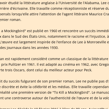
avoir étudié la littérature anglaise à l'Université de l'Alabama, 
rrière d'écrivaine. Elle travaille comme réceptionniste et réserve d
nsés lorsqu'elle attire l'attention de l'agent littéraire Maurice Cra
emier roman.
ll a Mockingbird" est publié en 1960 et rencontre un succès immédi
 dans le Sud des États-Unis, notamment le racisme et l'injustice, à 
L'œuvre est largement inspirée de l'enfance de Lee à Monroeville et d
 des journaux dans les années 1930.
an est rapidement considéré comme un classique de la littérature 
 prix Pulitzer en 1961. Il est adapté au cinéma en 1962, avec Gregor
te trois Oscars, dont celui du meilleur acteur pour Peck.
it du succès fulgurant de son premier roman, Lee ne publie pas d
e discrète et évite la célébrité et les médias. Elle travaille cepen
 réalité une première version de "To Kill a Mockingbird". Le manusc
ant une controverse autour de l'authenticité de l'œuvre et de la volo